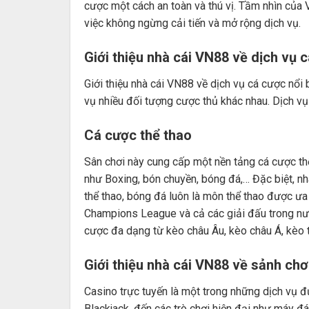
cược một cách an toàn và thú vị. Tầm nhìn của 
việc không ngừng cải tiến và mở rộng dịch vụ.
Giới thiệu nhà cái VN88 về dịch vụ c
Giới thiệu nhà cái VN88 về dịch vụ cá cược nổi 
vụ nhiều đối tượng cược thủ khác nhau. Dịch vụ
Cá cược thể thao
Sân chơi này cung cấp một nền tảng cá cược thể
như Boxing, bón chuyền, bóng đá,… Đặc biệt, nh
thể thao, bóng đá luôn là môn thể thao được ưa
Champions League và cả các giải đấu trong nướ
cược đa dạng từ kèo châu Âu, kèo châu Á, kèo t
Giới thiệu nhà cái VN88 về sảnh chơ
Casino trực tuyến là một trong những dịch vụ đượ
Blackjack, đến các trò chơi hiện đại như máy đá