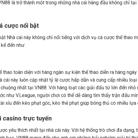
VN88 là trở thành một trong những nhà cái hàng đầu không chỉ tại 
á cược nổi bật
bật
Nhà cái này không chỉ nổi tiếng với dịch vụ cá cược thể tha
 kể đến như:
 thao toàn diện với hàng ngàn sự kiện thể thao diễn ra hàng ngày
à cái này luôn cập nhật tỷ lệ cược hấp dẫn và cung cấp nhiều loại
 chuộng nhất tại VN88. Với hàng loạt các giải đấu từ lớn đến nhỏ 
c như V.League, người chơi có thể dễ dàng tìm thấy trận đấu mình
ài xỉu đến kèo phạt góc, kèo thẻ phạt giúp bóng thủ có nhiều lựa 
i casino trực tuyến
c yêu thích nhất tại nhà cái này. Với hệ thống trò chơi đa dạng, t
nh bạc, VN88 mang đến cho anh em những trải nghiệm giải trí thú 