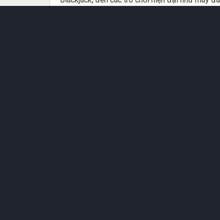
tham gia các bàn chơi trực tiếp với các dealer 