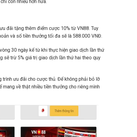
chí còn nhiều hơn nữa.
 ưu đãi tặng thêm điểm cược 10% từ VN88. Tuy
khoản và số tiền thưởng tối đa sẽ là 588.000 VNĐ.
vòng 30 ngày kể từ khi thực hiện giao dịch lần thứ
 sẽ trừ 5% giá trị giao dịch lần thứ hai theo quy
 trình ưu đãi cho cược thủ. Để không phải bỏ lỡ
ể mang về thật nhiều tiền thưởng cho riêng mình