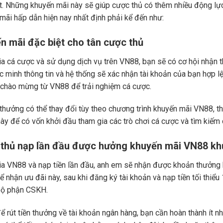
t. Những khuyến mãi này sẽ giúp cược thủ có thêm nhiều động lực
mãi hấp dẫn hiện nay nhất định phải kể đến như:
n mãi đặc biệt cho tân cược thủ
a cá cược và sử dụng dịch vụ trên VN88, bạn sẽ có cơ hội nhận t
ác minh thông tin và hệ thống sẽ xác nhận tài khoản của bạn hợp 
chào mừng từ VN88 để trải nghiệm cá cược.
 thưởng có thể thay đổi tùy theo chương trình khuyến mãi VN88,
này để có vốn khởi đầu tham gia các trò chơi cá cược và tìm kiếm
thủ nạp lần đầu được hưởng khuyến mãi VN88 k
a VN88 và nạp tiền lần đầu, anh em sẽ nhận được khoản thưởn
ể nhận ưu đãi này, sau khi đăng ký tài khoản và nạp tiền tối thiể
 bộ phận CSKH.
để rút tiền thưởng về tài khoản ngân hàng, bạn cần hoàn thành ít n