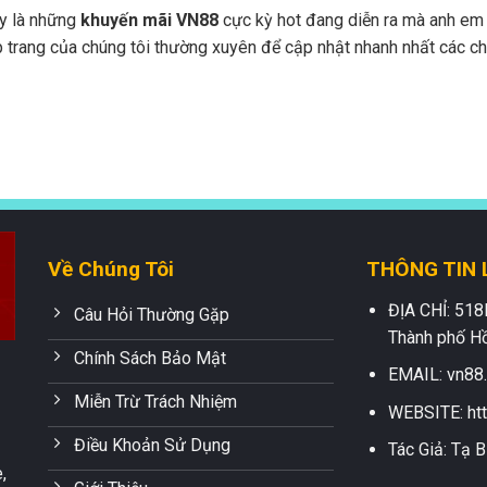
y là những
khuyến mãi VN88
cực kỳ hot đang diễn ra mà anh em 
p trang của chúng tôi thường xuyên để cập nhật nhanh nhất các chư
Về Chúng Tôi
THÔNG TIN 
ĐỊA CHỈ: 518
Câu Hỏi Thường Gặp
Thành phố Hồ
Chính Sách Bảo Mật
EMAIL:
vn88
Miễn Trừ Trách Nhiệm
WEBSITE:
ht
Điều Khoản Sử Dụng
Tác Giả:
Tạ B
,