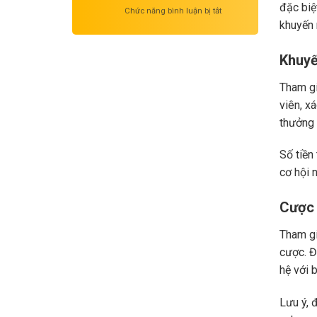
đặc biệ
Chức năng bình luận bị tắt
ở
sao
khuyến 
Tiểu
trẻ
sử
đầy
Matheus
triển
Khuyế
Nunes:
vọng
Tiền
của
vệ
Manchester
Tham gi
tài
City
viên, x
năng
của
thưởng 
bóng
đá
Số tiền
Bồ
Đào
cơ hội 
Nha
Cược 
Tham gi
cược. Đ
hệ với
Lưu ý, 