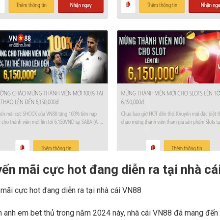
ến mãi cực hot đang diễn ra tại nhà c
mãi cực hot đang diễn ra tại nhà cái VN88
ân anh em bet thủ trong năm 2024 này, nhà cái VN88 đã mang đến 