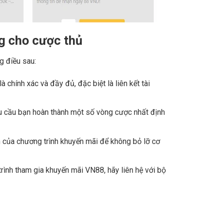
g cho cược thủ
g điều sau:
chính xác và đầy đủ, đặc biệt là liên kết tài
u cầu bạn hoàn thành một số vòng cược nhất định
nh của chương trình khuyến mãi để không bỏ lỡ cơ
rình tham gia khuyến mãi VN88, hãy liên hệ với bộ