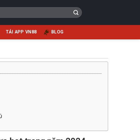
TẢI APP VN88
BLOG
Ủ