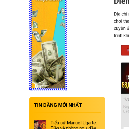
Điểm
Địa chỉ
chơi th
xuyên ủ
trình k
TIN ĐĂNG MỚI NHẤT
Tiểu sử Manuel Ugarte:
Tiền vệ phòng ngự đầy