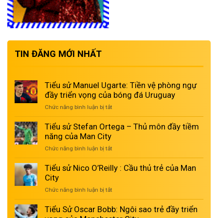
TIN ĐĂNG MỚI NHẤT
Tiểu sử Manuel Ugarte: Tiền vệ phòng ngự
đầy triển vọng của bóng đá Uruguay
Chức năng bình luận bị tắt
ở
Tiểu
sử
Tiểu sử Stefan Ortega – Thủ môn đầy tiềm
Manuel
năng của Man City
Ugarte:
Chức năng bình luận bị tắt
ở
Tiền
Tiểu
vệ
sử
Tiểu sử Nico O’Reilly : Cầu thủ trẻ của Man
phòng
Stefan
City
ngự
Ortega
đầy
Chức năng bình luận bị tắt
ở
–
triển
Tiểu
Thủ
vọng
sử
Tiểu Sử Oscar Bobb: Ngôi sao trẻ đầy triển
môn
của
Nico