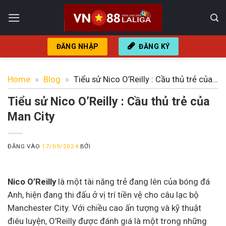
Bỏ
qua
nội
dung
ĐĂNG NHẬP
ĐĂNG KÝ
Home
»
Blog
»
Tiểu sử Nico O’Reilly : Cầu thủ trẻ của
Man City
Tiểu sử Nico O’Reilly : Cầu thủ trẻ của
Man City
ĐĂNG VÀO
17/09/2024
BỞI
Nico O’Reilly
là một tài năng trẻ đang lên của bóng đá
Anh, hiện đang thi đấu ở vị trí tiền vệ cho câu lạc bộ
Manchester City. Với chiều cao ấn tượng và kỹ thuật
điêu luyện, O’Reilly được đánh giá là một trong những