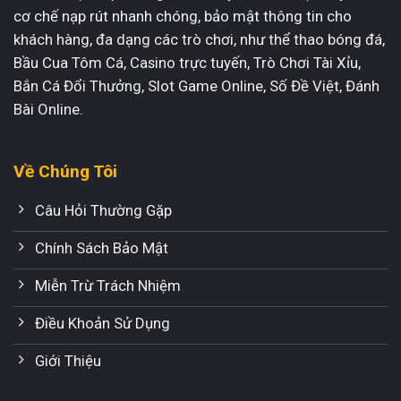
cơ chế nạp rút nhanh chóng, bảo mật thông tin cho
khách hàng, đa dạng các trò chơi, như thể thao bóng đá,
Bầu Cua Tôm Cá, Casino trực tuyến, Trò Chơi Tài Xỉu,
Bắn Cá Đổi Thưởng, Slot Game Online, Số Đề Việt, Đánh
Bài Online.
Về Chúng Tôi
Câu Hỏi Thường Gặp
Chính Sách Bảo Mật
Miễn Trừ Trách Nhiệm
Điều Khoản Sử Dụng
Giới Thiệu