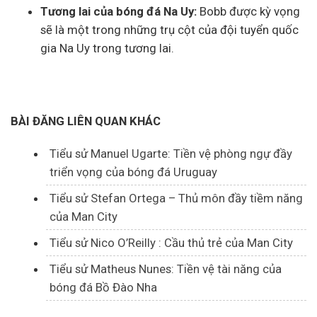
Tương lai của bóng đá Na Uy:
Bobb được kỳ vọng
sẽ là một trong những trụ cột của đội tuyển quốc
gia Na Uy trong tương lai.
BÀI ĐĂNG LIÊN QUAN KHÁC
Tiểu sử Manuel Ugarte: Tiền vệ phòng ngự đầy
triển vọng của bóng đá Uruguay
Tiểu sử Stefan Ortega – Thủ môn đầy tiềm năng
của Man City
Tiểu sử Nico O’Reilly : Cầu thủ trẻ của Man City
Tiểu sử Matheus Nunes: Tiền vệ tài năng của
bóng đá Bồ Đào Nha