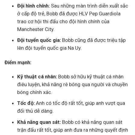
Đội hình chính:
Sau những màn trình diễn xuất sắc
ở cấp độ trẻ, Bobb đã được HLV Pep Guardiola
trao cơ hội thi đấu cho đội hình chính của
Manchester City.
Đội tuyển quốc gia:
Bobb cũng đã được triệu tập
lên đội tuyển quốc gia Na Uy.
Điểm mạnh:
Kỹ thuật cá nhân:
Bobb sở hữu kỹ thuật cá nhân
điêu luyện, khả năng rê bóng qua người và chuyền
bóng chính xác.
Tốc độ:
Anh có tốc độ rất tốt, giúp anh vượt qua
đối thủ dễ dàng.
Khả năng quan sát:
Bobb có khả năng quan sát
trận đấu rất tốt, giúp anh đưa ra những quyết định