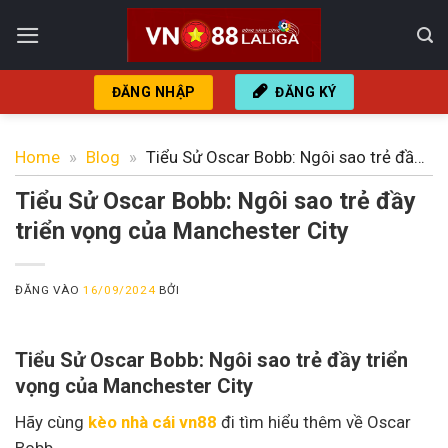
Bỏ
qua
nội
dung
ĐĂNG NHẬP
ĐĂNG KÝ
Home
»
Blog
»
Tiểu Sử Oscar Bobb: Ngôi sao trẻ đầy
triển vọng của Manchester City
Tiểu Sử Oscar Bobb: Ngôi sao trẻ đầy
triển vọng của Manchester City
ĐĂNG VÀO
16/09/2024
BỞI
Tiểu Sử Oscar Bobb: Ngôi sao trẻ đầy triển
vọng của Manchester City
Hãy cùng
kèo nhà cái vn88
đi tìm hiểu thêm về Oscar