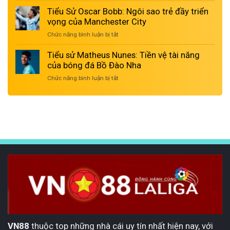
Thủ
vọng
sử
Tiểu Sử Oscar Bobb: Ngôi sao trẻ đầy triển
môn
của
Nico
vọng của Manchester City
đầy
bóng
O’Reilly
tiềm
đá
Chức năng bình luận bị tắt
ở
:
năng
Uruguay
Tiểu
Cầu
của
Sử
Tiểu sử Matheus Nunes: Tiền vệ tài năng
thủ
Man
Oscar
của bóng đá Bồ Đào Nha
trẻ
City
Bobb:
của
Chức năng bình luận bị tắt
ở
Ngôi
Man
Tiểu
sao
City
sử
trẻ
Matheus
đầy
Nunes:
triển
Tiền
vọng
vệ
của
tài
Manchester
năng
City
của
bóng
đá
Bồ
Đào
Nha
VN88
thuộc top những nhà cái uy tín nhất hiện nay, với