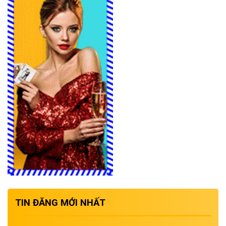
TIN ĐĂNG MỚI NHẤT