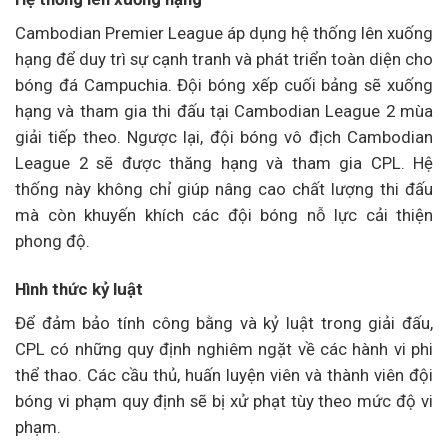
Cambodian Premier League áp dụng hệ thống lên xuống
hạng để duy trì sự cạnh tranh và phát triển toàn diện cho
bóng đá Campuchia. Đội bóng xếp cuối bảng sẽ xuống
hạng và tham gia thi đấu tại Cambodian League 2 mùa
giải tiếp theo. Ngược lại, đội bóng vô địch Cambodian
League 2 sẽ được thăng hạng và tham gia CPL. Hệ
thống này không chỉ giúp nâng cao chất lượng thi đấu
mà còn khuyến khích các đội bóng nỗ lực cải thiện
phong độ.
Hình thức kỷ luật
Để đảm bảo tính công bằng và kỷ luật trong giải đấu,
CPL có những quy định nghiêm ngặt về các hành vi phi
thể thao. Các cầu thủ, huấn luyện viên và thành viên đội
bóng vi phạm quy định sẽ bị xử phạt tùy theo mức độ vi
phạm.