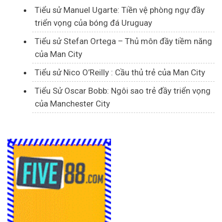
Tiểu sử Manuel Ugarte: Tiền vệ phòng ngự đầy
triển vọng của bóng đá Uruguay
Tiểu sử Stefan Ortega – Thủ môn đầy tiềm năng
của Man City
Tiểu sử Nico O’Reilly : Cầu thủ trẻ của Man City
Tiểu Sử Oscar Bobb: Ngôi sao trẻ đầy triển vọng
của Manchester City