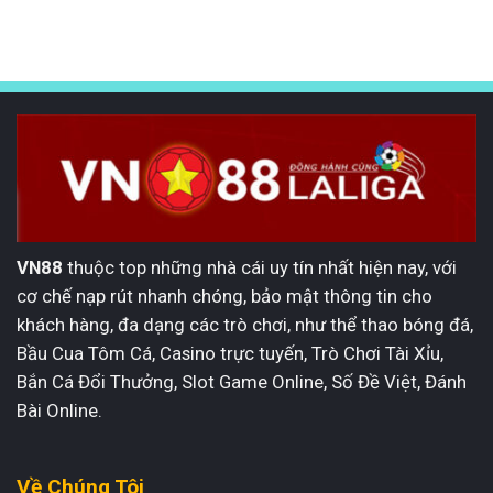
Matheus
đầy
Nunes:
triển
Tiền
vọng
vệ
của
tài
Manchester
năng
City
của
bóng
đá
Bồ
Đào
Nha
VN88
thuộc top những nhà cái uy tín nhất hiện nay, với
cơ chế nạp rút nhanh chóng, bảo mật thông tin cho
khách hàng, đa dạng các trò chơi, như thể thao bóng đá,
Bầu Cua Tôm Cá, Casino trực tuyến, Trò Chơi Tài Xỉu,
Bắn Cá Đổi Thưởng, Slot Game Online, Số Đề Việt, Đánh
Bài Online.
Về Chúng Tôi