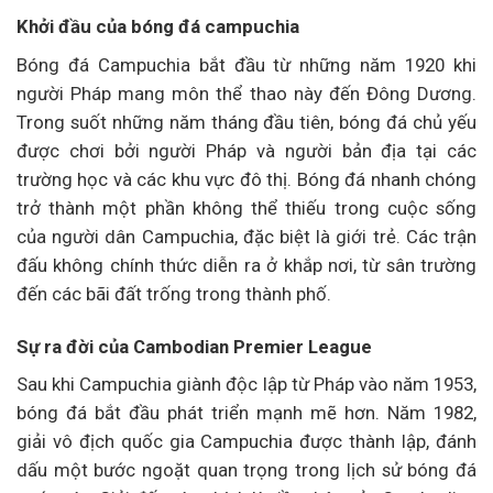
Khởi đầu của bóng đá campuchia
Bóng đá Campuchia bắt đầu từ những năm 1920 khi
người Pháp mang môn thể thao này đến Đông Dương.
Trong suốt những năm tháng đầu tiên, bóng đá chủ yếu
được chơi bởi người Pháp và người bản địa tại các
trường học và các khu vực đô thị. Bóng đá nhanh chóng
trở thành một phần không thể thiếu trong cuộc sống
của người dân Campuchia, đặc biệt là giới trẻ. Các trận
đấu không chính thức diễn ra ở khắp nơi, từ sân trường
đến các bãi đất trống trong thành phố.
Sự ra đời của Cambodian Premier League
Sau khi Campuchia giành độc lập từ Pháp vào năm 1953,
bóng đá bắt đầu phát triển mạnh mẽ hơn. Năm 1982,
giải vô địch quốc gia Campuchia được thành lập, đánh
dấu một bước ngoặt quan trọng trong lịch sử bóng đá