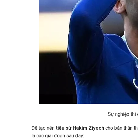
Sự nghiệp thi
Để tạo nên
tiểu sử Hakim Ziyech
cho bản thân th
là các giai đoạn sau đây: