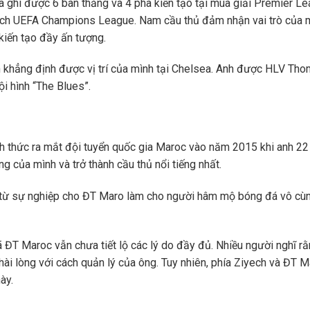
đã ghi được 6 bàn thắng và 4 pha kiến tạo tại mùa giải Premier Le
địch UEFA Champions League. Nam cầu thủ đảm nhận vai trò của m
kiến tạo đầy ấn tượng.
khẳng định được vị trí của mình tại Chelsea. Anh được HLV Th
ội hình “The Blues”.
nh thức ra mắt đội tuyển quốc gia Maroc vào năm 2015 khi anh 22 
ng của mình và trở thành cầu thủ nổi tiếng nhất.
ã từ sự nghiệp cho ĐT Maro làm cho người hâm mộ bóng đá vô cù
iã ĐT Maroc vẫn chưa tiết lộ các lý do đầy đủ. Nhiều người nghĩ r
ài lòng với cách quản lý của ông. Tuy nhiên, phía Ziyech và ĐT 
ày.