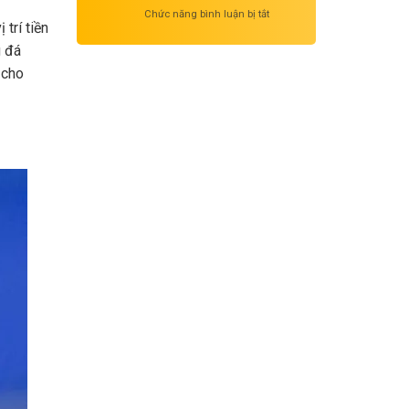
Chức năng bình luận bị tắt
ở
sao
trí tiền
Tiểu
trẻ
sử
đầy
g đá
Matheus
triển
 cho
Nunes:
vọng
Tiền
của
vệ
Manchester
tài
City
năng
của
bóng
đá
Bồ
Đào
Nha