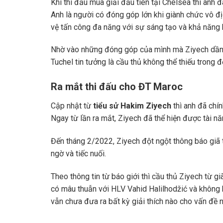
Khi thi đấu mùa giải đầu tiên tại Chelsea thì anh 
Anh là người có đóng góp lớn khi giành chức vô 
vệ tấn công đa năng với sự sáng tạo và khả năng 
Nhờ vào những đóng góp của mình mà Ziyech dần 
Tuchel tin tưởng là cầu thủ không thể thiếu trong đ
Ra mắt thi đấu cho ĐT Maroc
Cập nhật từ
tiểu sử Hakim Ziyech
thì anh đã chí
Ngay từ lần ra mắt, Ziyech đã thể hiện được tài nă
Đến tháng 2/2022, Ziyech đột ngột thông báo gi
ngờ và tiếc nuối.
Theo thông tin từ báo giới thì cầu thủ Ziyech từ g
có mâu thuẫn với HLV Vahid Halilhodžić và không h
vẫn chưa đưa ra bất kỳ giải thích nào cho vấn đề n