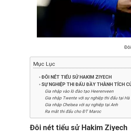
Đôi
Mục Lục
ĐÔI NÉT TIỂU SỬ HAKIM ZIYECH
SỰ NGHIỆP THI ĐẤU ĐẦY THÀNH TÍCH C
Gia nhập vào lò đào tạo Heerenveen
Gia nhập Twente với sự nghiệp thi đấu tại Hà
Gia nhập Chelsea với sự nghiệp tại Anh
Ra mắt thi đấu cho ĐT Maroc
Đôi nét tiểu sử Hakim Ziyech