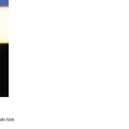
iển hình