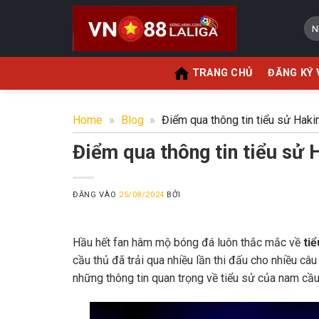
Bỏ
qua
nội
dung
TRANG CHỦ
ĐĂNG KÝ 
Home
»
Blog
»
Điểm qua thông tin tiểu sử Hak
Điểm qua thông tin tiểu sử
ĐĂNG VÀO
25/08/2024
BỞI
Hầu hết fan hâm mộ bóng đá luôn thắc mắc về
ti
cầu thủ đã trải qua nhiều lần thi đấu cho nhiều câ
những thông tin quan trọng về tiểu sử của nam cầ