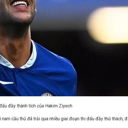
 đấu đầy thành tích của Hakim Ziyech
ì nam cầu thủ đã trải qua nhiều giai đoạn thi đấu đầy thử thách, đ