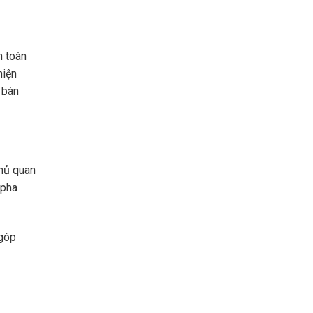
n toàn
hiện
 bàn
thủ quan
 pha
 góp