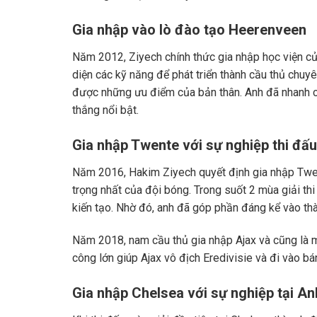
Gia nhập vào lò đào tạo Heerenveen
Năm 2012, Ziyech chính thức gia nhập học viện củ
diện các kỹ năng để phát triển thành cầu thủ chuy
được những ưu điểm của bản thân. Anh đã nhanh ch
thắng nổi bật.
Gia nhập Twente với sự nghiệp thi đấu
Năm 2016, Hakim Ziyech quyết định gia nhập Twent
trọng nhất của đội bóng. Trong suốt 2 mùa giải th
kiến tạo. Nhờ đó, anh đã góp phần đáng kể vào t
Năm 2018, nam cầu thủ gia nhập Ajax và cũng là m
công lớn giúp Ajax vô địch Eredivisie và đi vào
Gia nhập Chelsea với sự nghiệp tại An