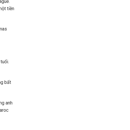
ague.
ột tiền
omas
tuổi.
ng bất
ằng anh
Maroc