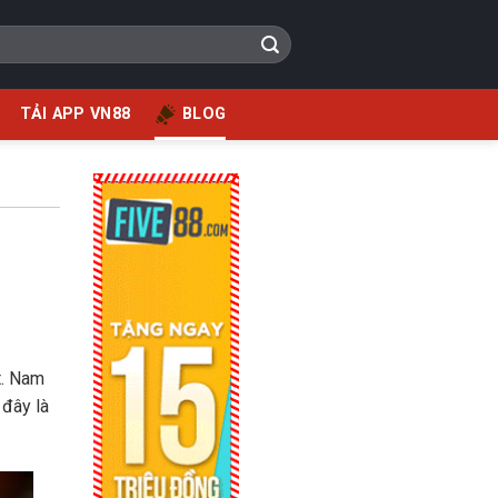
TẢI APP VN88
BLOG
t. Nam
 đây là