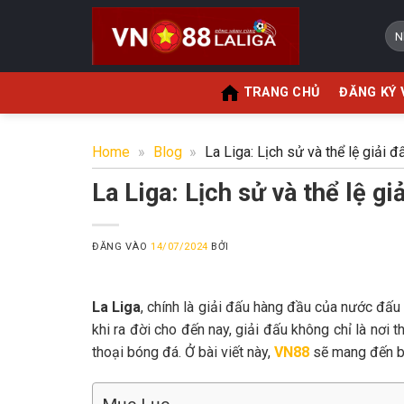
Bỏ
qua
nội
dung
TRANG CHỦ
ĐĂNG KÝ 
Home
»
Blog
»
La Liga: Lịch sử và thể lệ giải
La Liga: Lịch sử và thể lệ g
ĐĂNG VÀO
14/07/2024
BỞI
La Liga
, chính là giải đấu hàng đầu của nước đấu
khi ra đời cho đến nay, giải đấu không chỉ là nơi
thoại bóng đá. Ở bài viết này,
VN88
sẽ mang đến bạ