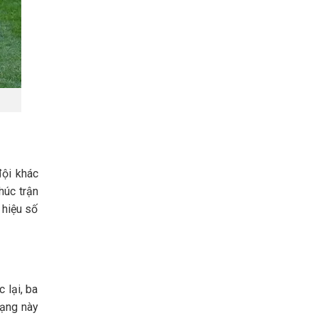
đội khác
húc trận
 hiệu số
 lại, ba
hạng này