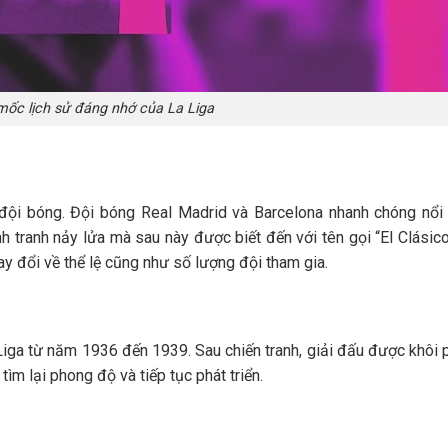
mốc lịch sử đáng nhớ của La Liga
đội bóng. Đội bóng Real Madrid và Barcelona nhanh chóng nổi
h tranh nảy lửa mà sau này được biết đến với tên gọi “El Clásico
y đổi về thể lệ cũng như số lượng đội tham gia.
iga từ năm 1936 đến 1939. Sau chiến tranh, giải đấu được khôi 
ìm lại phong độ và tiếp tục phát triển.