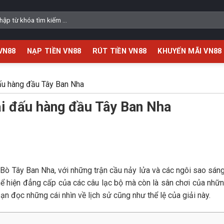
VN88
NẠP TIỀN VN88
RÚT TIỀN VN88
KHUYẾN MÃI VN88
 đấu hàng đầu Tây Ban Nha
iải đấu hàng đầu Tây Ban Nha
 Bò Tây Ban Nha, với những trận cầu nảy lửa và các ngôi sao sáng
 thể hiện đẳng cấp của các câu lạc bộ mà còn là sân chơi của nhữ
n đọc những cái nhìn về lịch sử cũng như thể lệ của giải này.