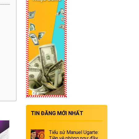
TIN ĐĂNG MỚI NHẤT
Tiểu sử Manuel Ugarte:
Tiền vệ phòng ngự đầy