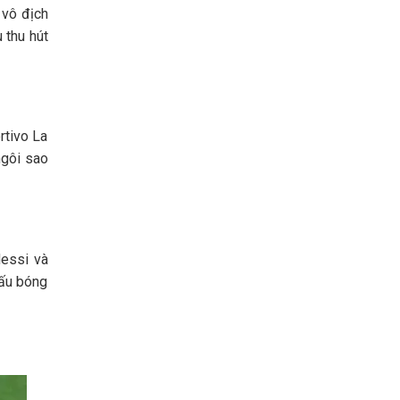
 vô địch
 thu hút
rtivo La
ngôi sao
Messi và
đấu bóng