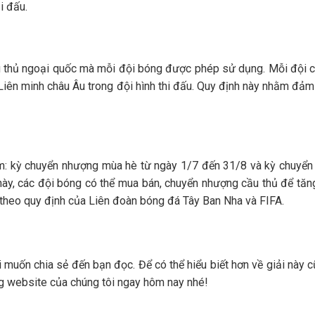
i đấu.
ầu thủ ngoại quốc mà mỗi đội bóng được phép sử dụng. Mỗi đội 
Liên minh châu Âu trong đội hình thi đấu. Quy định này nhằm đả
m: kỳ chuyển nhượng mùa hè từ ngày 1/7 đến 31/8 và kỳ chuyể
này, các đội bóng có thể mua bán, chuyển nhượng cầu thủ để tă
 theo quy định của Liên đoàn bóng đá Tây Ban Nha và FIFA.
 muốn chia sẻ đến bạn đọc. Để có thể hiểu biết hơn về giải này 
ang website của chúng tôi ngay hôm nay nhé!