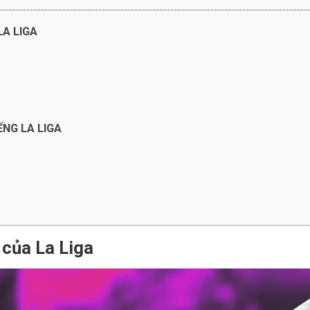
LA LIGA
ẾNG LA LIGA
 của La Liga