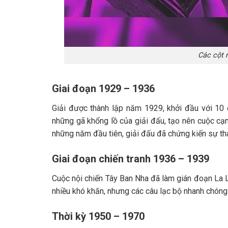
Các cột 
Giai đoạn 1929 – 1936
Giải được thành lập năm 1929, khởi đầu với 10 
những gã khổng lồ của giải đấu, tạo nên cuộc cạn
những năm đầu tiên, giải đấu đã chứng kiến sự tha
Giai đoạn chiến tranh 1936 – 1939
Cuộc nội chiến Tây Ban Nha đã làm gián đoạn La L
nhiều khó khăn, nhưng các câu lạc bộ nhanh chóng t
Thời kỳ 1950 – 1970