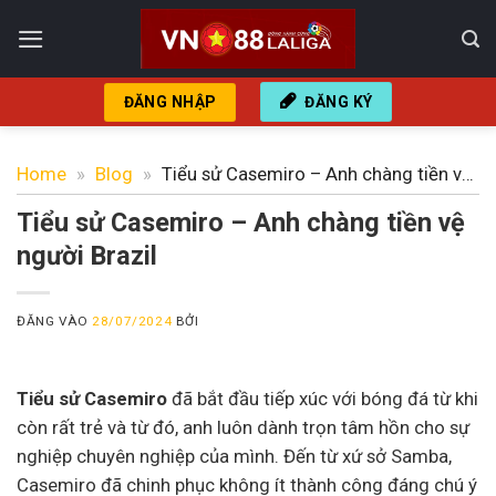
Bỏ
qua
nội
dung
ĐĂNG NHẬP
ĐĂNG KÝ
Home
»
Blog
»
Tiểu sử Casemiro – Anh chàng tiền vệ
người Brazil
Tiểu sử Casemiro – Anh chàng tiền vệ
người Brazil
ĐĂNG VÀO
28/07/2024
BỞI
Tiểu sử Casemiro
đã bắt đầu tiếp xúc với bóng đá từ khi
còn rất trẻ và từ đó, anh luôn dành trọn tâm hồn cho sự
nghiệp chuyên nghiệp của mình. Đến từ xứ sở Samba,
Casemiro đã chinh phục không ít thành công đáng chú ý