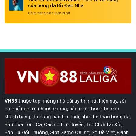
Man
Oscar
của bóng đá Bồ Đào Nha
trẻ
City
Bobb:
của
Chức năng bình luận bị tắt
ở
Ngôi
Man
Tiểu
sao
City
sử
trẻ
Matheus
đầy
Nunes:
triển
Tiền
vọng
vệ
của
tài
Manchester
năng
City
của
bóng
đá
Bồ
Đào
Nha
VN88
thuộc top những nhà cái uy tín nhất hiện nay, với
cơ chế nạp rút nhanh chóng, bảo mật thông tin cho
khách hàng, đa dạng các trò chơi, như thể thao bóng đá,
Bầu Cua Tôm Cá, Casino trực tuyến, Trò Chơi Tài Xỉu,
Bắn Cá Đổi Thưởng, Slot Game Online, Số Đề Việt, Đánh