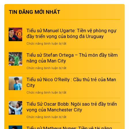
TIN ĐĂNG MỚI NHẤT
Tiểu sử Manuel Ugarte: Tiền vệ phòng ngự
đầy triển vọng của bóng đá Uruguay
Chức năng bình luận bị tắt
ở
Tiểu
sử
Tiểu sử Stefan Ortega – Thủ môn đầy tiềm
Manuel
năng của Man City
Ugarte:
Chức năng bình luận bị tắt
ở
Tiền
Tiểu
vệ
sử
Tiểu sử Nico O’Reilly : Cầu thủ trẻ của Man
phòng
Stefan
City
ngự
Ortega
đầy
Chức năng bình luận bị tắt
ở
–
triển
Tiểu
Thủ
vọng
sử
Tiểu Sử Oscar Bobb: Ngôi sao trẻ đầy triển
môn
của
Nico
vọng của Manchester City
đầy
bóng
O’Reilly
tiềm
đá
Chức năng bình luận bị tắt
ở
:
năng
Uruguay
Tiểu
Cầu
của
Sử
Tiểu sử Matheus Nunes: Tiền vệ tài năng
thủ