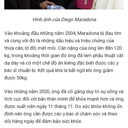
Hình ảnh của Diego Maradona
Vảo khoảng đầu những năm 2004, Maradona bị đau tim
và cùng với đó là những dấu hiệu và triệu chứng của
thừa cân, lờ đỡ, mệt mỏi. Cân nặng của ông lên đến 120
kg, trong khoảng thời gian đó ông đã làm phẫu thuật cắt
dạ dày và có một chế độ ăn kiêng đặc biệt được các y
bác sĩ chuẩn bị. Kết quả khá là bất ngờ khi ông giảm
được 50kg.
Vào những năm 2020, ông đã cố gắng duy trì sự sống và
tích cực đối với bản thân mình để khỏe mạnh hơn và ông
được xuất viện ngày 11 tháng 11. Do sức khỏe không ổn
định nên ông cần được các y bác sĩ chăm sóc và theo
dõi hàng ngày để đảm bảo sức khỏe.