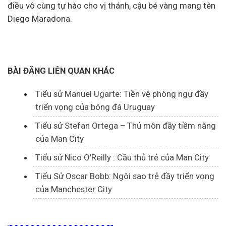
điều vô cùng tự hào cho vị thánh, cậu bé vàng mang tên
Diego Maradona.
BÀI ĐĂNG LIÊN QUAN KHÁC
Tiểu sử Manuel Ugarte: Tiền vệ phòng ngự đầy
triển vọng của bóng đá Uruguay
Tiểu sử Stefan Ortega – Thủ môn đầy tiềm năng
của Man City
Tiểu sử Nico O’Reilly : Cầu thủ trẻ của Man City
Tiểu Sử Oscar Bobb: Ngôi sao trẻ đầy triển vọng
của Manchester City