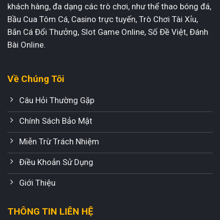
khách hàng, đa dạng các trò chơi, như thể thao bóng đá,
Bầu Cua Tôm Cá, Casino trực tuyến, Trò Chơi Tài Xỉu,
Bắn Cá Đổi Thưởng, Slot Game Online, Số Đề Việt, Đánh
Bài Online.
Về Chúng Tôi
Câu Hỏi Thường Gặp
Chính Sách Bảo Mật
Miễn Trừ Trách Nhiệm
Điều Khoản Sử Dụng
Giới Thiệu
THÔNG TIN LIÊN HỆ