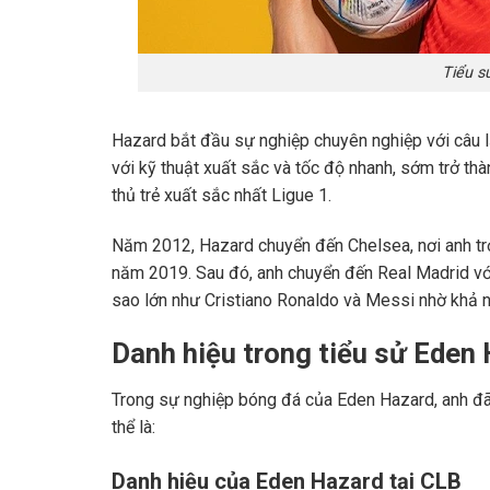
Tiểu s
Hazard bắt đầu sự nghiệp chuyên nghiệp với câu lạ
với kỹ thuật xuất sắc và tốc độ nhanh, sớm trở thà
thủ trẻ xuất sắc nhất Ligue 1.
Năm 2012, Hazard chuyển đến Chelsea, nơi anh trở
năm 2019. Sau đó, anh chuyển đến Real Madrid với
sao lớn như Cristiano Ronaldo và Messi nhờ khả nă
Danh hiệu trong tiểu sử Eden
Trong sự nghiệp bóng đá của Eden Hazard, anh đã 
thể là:
Danh hiệu của Eden Hazard tại CLB