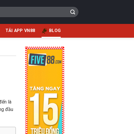
TẢI APP VN88
BLOG
đến là
àng đầu