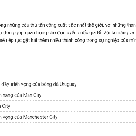
ng những cầu thủ tấn công xuất sắc nhất thế giới, với những thà
ự đóng góp quan trọng cho đội tuyển quốc gia Bỉ. Với tài năng và 
ẽ tiếp tục gặt hái thêm nhiều thành công trong sự nghiệp của mìn
 đầy triển vọng của bóng đá Uruguay
m năng của Man City
n City
ển vọng của Manchester City