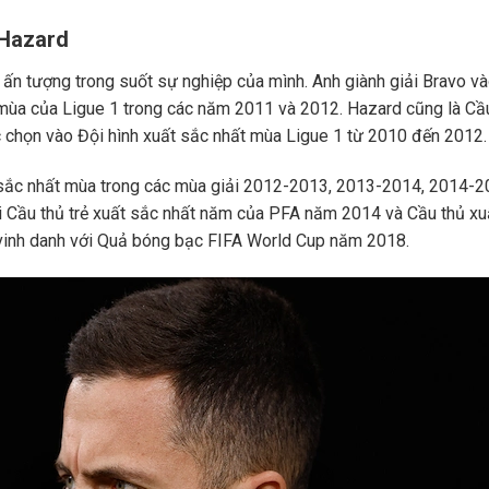
 Hazard
ấn tượng trong suốt sự nghiệp của mình. Anh giành giải Bravo v
mùa của Ligue 1 trong các năm 2011 và 2012. Hazard cũng là Cầu
 chọn vào Đội hình xuất sắc nhất mùa Ligue 1 từ 2010 đến 2012
 sắc nhất mùa trong các mùa giải 2012-2013, 2013-2014, 2014-2
 Cầu thủ trẻ xuất sắc nhất năm của PFA năm 2014 và Cầu thủ xu
vinh danh với Quả bóng bạc FIFA World Cup năm 2018.