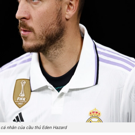
 cá nhân của cầu thủ Eden Hazard