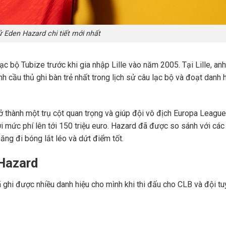
ử Eden Hazard chi tiết mới nhất
c bộ Tubize trước khi gia nhập Lille vào năm 2005. Tại Lille, anh
nh cầu thủ ghi bàn trẻ nhất trong lịch sử câu lạc bộ và đoạt danh 
 thành một trụ cột quan trọng và giúp đội vô địch Europa Leagu
 mức phí lên tới 150 triệu euro. Hazard đã được so sánh với các
ng đi bóng lắt léo và dứt điểm tốt.
 Hazard
ghi được nhiều danh hiệu cho mình khi thi đấu cho CLB và đội tu