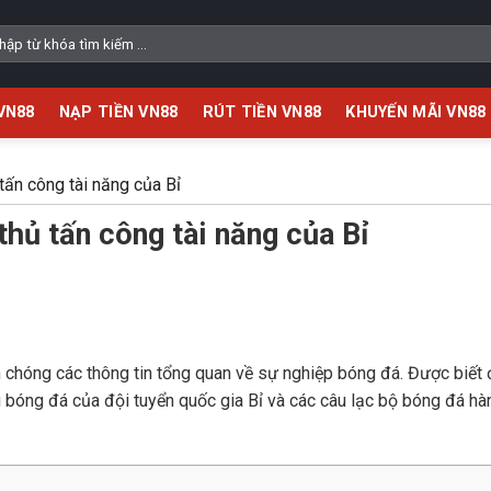
VN88
NẠP TIỀN VN88
RÚT TIỀN VN88
KHUYẾN MÃI VN88
tấn công tài năng của Bỉ
hủ tấn công tài năng của Bỉ
 chóng các thông tin tổng quan về sự nghiệp bóng đá. Được biết 
g bóng đá của đội tuyển quốc gia Bỉ và các câu lạc bộ bóng đá h