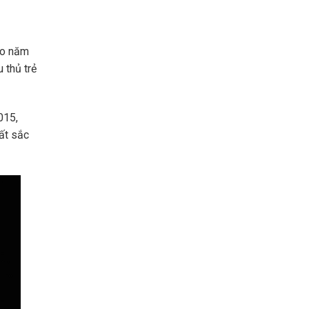
ào năm
 thủ trẻ
.
015,
ất sắc