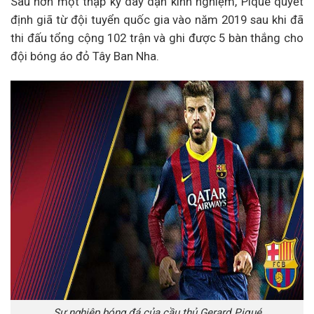
Sau hơn một thập kỷ dày dặn kinh nghiệm, Piqué quyết
định giã từ đội tuyển quốc gia vào năm 2019 sau khi đã
thi đấu tổng cộng 102 trận và ghi được 5 bàn thắng cho
đội bóng áo đỏ Tây Ban Nha.
Sự nghiệp bóng đá của cầu thủ Gerard Piqué