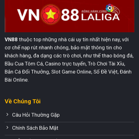
của
bóng
đá
Bồ
Đào
Nha
VN88
thuộc top những nhà cái uy tín nhất hiện nay, với
cơ chế nạp rút nhanh chóng, bảo mật thông tin cho
khách hàng, đa dạng các trò chơi, như thể thao bóng đá,
Bầu Cua Tôm Cá, Casino trực tuyến, Trò Chơi Tài Xỉu,
Bắn Cá Đổi Thưởng, Slot Game Online, Số Đề Việt, Đánh
Bài Online.
Về Chúng Tôi
Câu Hỏi Thường Gặp
Chính Sách Bảo Mật