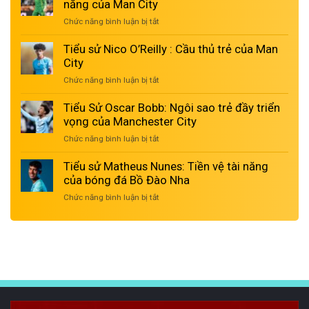
Manuel
năng của Man City
Ugarte:
Chức năng bình luận bị tắt
ở
Tiền
Tiểu
vệ
sử
Tiểu sử Nico O’Reilly : Cầu thủ trẻ của Man
phòng
Stefan
City
ngự
Ortega
đầy
Chức năng bình luận bị tắt
ở
–
triển
Tiểu
Thủ
vọng
sử
Tiểu Sử Oscar Bobb: Ngôi sao trẻ đầy triển
môn
của
Nico
vọng của Manchester City
đầy
bóng
O’Reilly
tiềm
đá
Chức năng bình luận bị tắt
ở
:
năng
Uruguay
Tiểu
Cầu
của
Sử
Tiểu sử Matheus Nunes: Tiền vệ tài năng
thủ
Man
Oscar
của bóng đá Bồ Đào Nha
trẻ
City
Bobb:
của
Chức năng bình luận bị tắt
ở
Ngôi
Man
Tiểu
sao
City
sử
trẻ
Matheus
đầy
Nunes:
triển
Tiền
vọng
vệ
của
tài
Manchester
năng
City