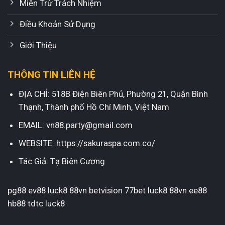
Miễn Trừ Trách Nhiệm
Điều Khoản Sử Dụng
Giới Thiệu
THÔNG TIN LIÊN HỆ
ĐỊA CHỈ: 518B Điện Biên Phủ, Phường 21, Quận Bình
Thạnh, Thành phố Hồ Chí Minh, Việt Nam
EMAIL:
vn88.party@gmail.com
WEBSITE:
https://sakuraspa.com.co/
Tác Giả:
Tạ Biên Cương
pg88
ev88
luck8
88vn
betvision
77bet
luck8
88vn
ee88
hb88
tdtc
luck8