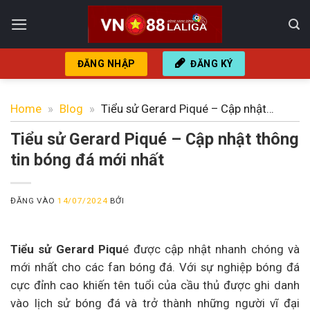
Bỏ
qua
nội
dung
ĐĂNG NHẬP
ĐĂNG KÝ
Home
»
Blog
»
Tiểu sử Gerard Piqué – Cập nhật
thông tin bóng đá mới nhất
Tiểu sử Gerard Piqué – Cập nhật thông
tin bóng đá mới nhất
ĐĂNG VÀO
14/07/2024
BỞI
Tiểu sử Gerard Piqu
é được cập nhật nhanh chóng và
mới nhất cho các fan bóng đá. Với sự nghiệp bóng đá
cực đỉnh cao khiến tên tuổi của cầu thủ được ghi danh
vào lịch sử bóng đá và trở thành những người vĩ đại