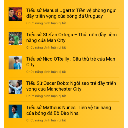
Tiểu sử Manuel Ugarte: Tiền vệ phòng ngự
đầy triển vọng của bóng đá Uruguay
Chức năng bình luận bị tắt
ở
Tiểu
sử
Tiểu sử Stefan Ortega – Thủ môn đầy tiềm
Manuel
năng của Man City
Ugarte:
Chức năng bình luận bị tắt
ở
Tiền
Tiểu
vệ
sử
Tiểu sử Nico O’Reilly : Cầu thủ trẻ của Man
phòng
Stefan
City
ngự
Ortega
đầy
Chức năng bình luận bị tắt
ở
–
triển
Tiểu
Thủ
vọng
sử
Tiểu Sử Oscar Bobb: Ngôi sao trẻ đầy triển
môn
của
Nico
vọng của Manchester City
đầy
bóng
O’Reilly
tiềm
đá
Chức năng bình luận bị tắt
ở
:
năng
Uruguay
Tiểu
Cầu
của
Sử
Tiểu sử Matheus Nunes: Tiền vệ tài năng
thủ
Man
Oscar
của bóng đá Bồ Đào Nha
trẻ
City
Bobb:
của
Chức năng bình luận bị tắt
ở
Ngôi
Man
Tiểu
sao