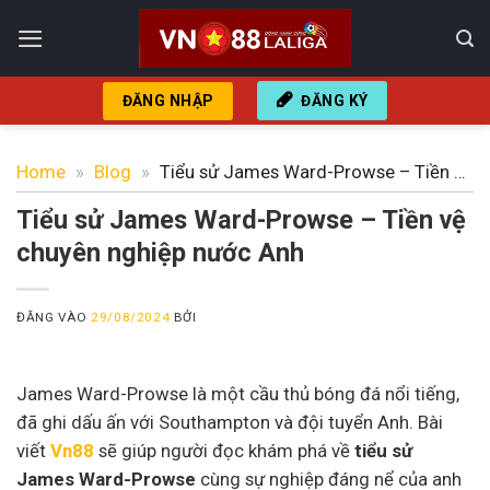
Bỏ
qua
nội
dung
ĐĂNG NHẬP
ĐĂNG KÝ
Home
»
Blog
»
Tiểu sử James Ward-Prowse – Tiền vệ
chuyên nghiệp nước Anh
Tiểu sử James Ward-Prowse – Tiền vệ
chuyên nghiệp nước Anh
ĐĂNG VÀO
29/08/2024
BỞI
James Ward-Prowse là một cầu thủ bóng đá nổi tiếng,
đã ghi dấu ấn với Southampton và đội tuyển Anh. Bài
viết
Vn88
sẽ giúp người đọc khám phá về
tiểu sử
James Ward-Prowse
cùng sự nghiệp đáng nể của anh