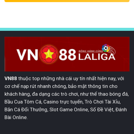
City
sử
trẻ
Matheus
đầy
Nunes:
triển
Tiền
vọng
vệ
của
tài
Manchester
năng
City
của
bóng
đá
Bồ
Đào
Nha
VN88
thuộc top những nhà cái uy tín nhất hiện nay, với
cơ chế nạp rút nhanh chóng, bảo mật thông tin cho
khách hàng, đa dạng các trò chơi, như thể thao bóng đá,
Bầu Cua Tôm Cá, Casino trực tuyến, Trò Chơi Tài Xỉu,
Bắn Cá Đổi Thưởng, Slot Game Online, Số Đề Việt, Đánh
Bài Online.