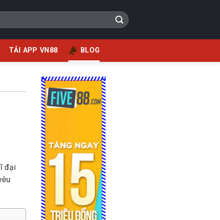
TẢI APP VN88
BLOG
ĩ đại
 yêu