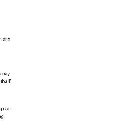
n ánh
u này
ball”.
g còn
ng,