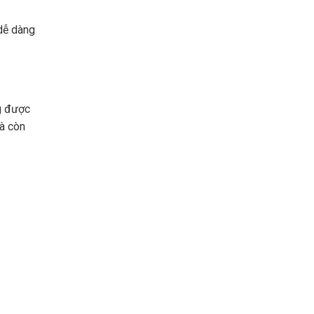
 dễ dàng
ng được
mà còn