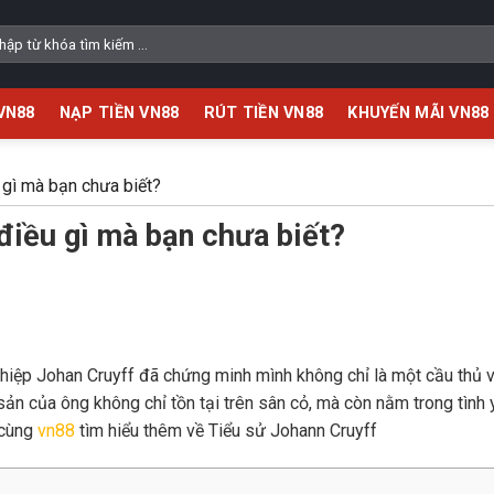
VN88
NẠP TIỀN VN88
RÚT TIỀN VN88
KHUYẾN MÃI VN88
 gì mà bạn chưa biết?
điều gì mà bạn chưa biết?
hiệp Johan Cruyff đã chứng minh mình không chỉ là một cầu thủ v
sản của ông không chỉ tồn tại trên sân cỏ, mà còn nằm trong tình
 cùng
vn88
tìm hiểu thêm về Tiểu sử Johann Cruyff