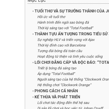
Mục Lục
TUỔI THƠ VÀ SỰ TRƯỞNG THÀNH CỦA 
Hồi ức về tuổi thơ
Hành trình đến ngôi sao bóng đá
Thời kỳ sáng tạo với “Total Football”
THÀNH TỰU ẤN TƯỢNG TRONG TIỂU SỬ
Sự nghiệp HLV và triển vọng với Ajax
Thời kỳ đỉnh cao với Barcelona
Tượng đài bóng đá toàn cầu
Hoạt động từ thiện và tình yêu cuộc sống
LỐI CHƠI ĐẲNG CẤP VÀ ĐỘC ĐÁO: “TOT
Triết lý bóng đá sáng tạo
Áp dụng “Total Football”
Người sáng tạo của hệ thống “Clockwork Ora
Hệ thống chơi “Clockwork Orange”
PHONG CÁCH CÁ NHÂN
KẾ THỪA VÀ PHÁT TRIỂN
Lối chơi tác động đến thế hệ sau
Di sản lối chơi và học việc từ Johan Cruyff