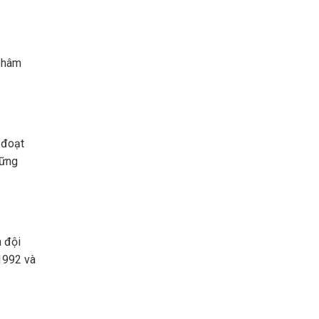
i hâm
 đoạt
hững
h đội
1992 và