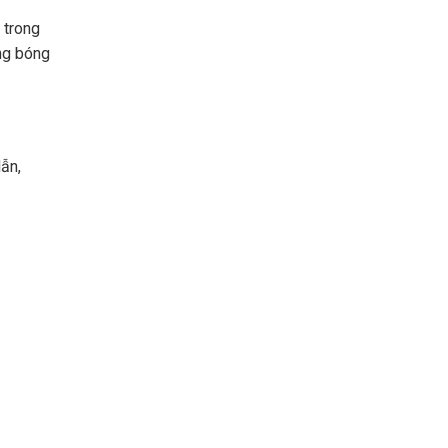
 trong
ng bóng
ẫn,