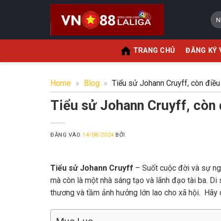
Bỏ
qua
nội
dung
TRANG CHỦ
ĐĂNG KÝ 
Home
»
Blog
»
Tiểu sử Johann Cruyff, còn điều
Tiểu sử Johann Cruyff, còn 
ĐĂNG VÀO
14/08/2024
BỞI
Tiểu sử Johann Cruyff
– S
uốt cuộc đời và sự ng
mà còn là một nhà sáng tạo và lãnh đạo tài ba. Di 
thương và tầm ảnh hưởng lớn lao cho xã hội. Hãy