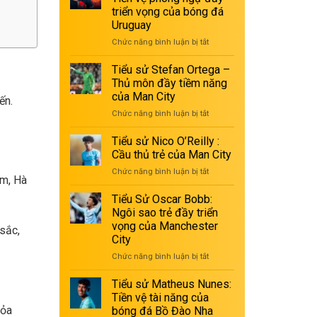
triển vọng của bóng đá
Uruguay
Chức năng bình luận bị tắt
ở
Tiểu
sử
Tiểu sử Stefan Ortega –
Manuel
Thủ môn đầy tiềm năng
Ugarte:
của Man City
ến.
Tiền
Chức năng bình luận bị tắt
ở
vệ
Tiểu
phòng
sử
ngự
Tiểu sử Nico O’Reilly :
Stefan
đầy
Cầu thủ trẻ của Man City
Ortega
triển
Chức năng bình luận bị tắt
ở
–
vọng
am, Hà
Tiểu
Thủ
của
sử
Tiểu Sử Oscar Bobb:
môn
bóng
Nico
đầy
Ngôi sao trẻ đầy triển
đá
O’Reilly
tiềm
Uruguay
vọng của Manchester
 sắc,
:
năng
City
Cầu
của
thủ
Chức năng bình luận bị tắt
ở
Man
trẻ
Tiểu
City
của
Sử
Tiểu sử Matheus Nunes:
Man
Oscar
Tiền vệ tài năng của
City
Bobb:
tỏa
bóng đá Bồ Đào Nha
Ngôi