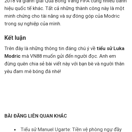
2018 và giành giải Quả Bóng Vàng FIFA cùng nhiều danh
hiệu quốc tế khác. Tất cả những thành công này là một
minh chứng cho tài năng và sự đóng góp của Modric
trong sự nghiệp của mình.
Kết luận
Trên đây là những thông tin đáng chú ý về
tiểu sử Luka
Modric
mà VN88 muốn gửi đến người đọc. Anh em
đừng quên chia sẻ bài viết này với bạn bè và người thân
yêu đam mê bóng đá nhé!
BÀI ĐĂNG LIÊN QUAN KHÁC
Tiểu sử Manuel Ugarte: Tiền vệ phòng ngự đầy