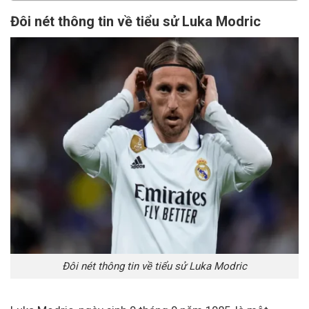
Đôi nét thông tin về tiểu sử Luka Modric
Đôi nét thông tin về tiểu sử Luka Modric