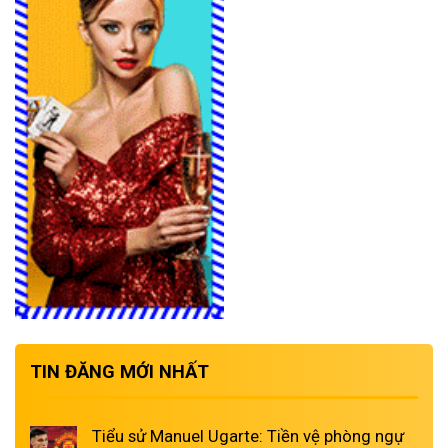
TIN ĐĂNG MỚI NHẤT
Tiểu sử Manuel Ugarte: Tiền vệ phòng ngự