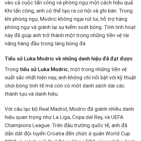
vào cả cuộc tấn công và phòng ngự một cách hiệu quả.
Khi tấn công, anh có thể tạo ra cơ hội và ghi bàn. Trong
khi phòng ngự, Modric không ngại rút lui, hỗ trợ hàng
phòng ngự và giành lại sự kiểm soát bóng. Tính linh hoạt
này đã giúp anh trở thành một trong những tiền vệ tài
năng hàng đầu trong làng bóng đá.
Tiểu sử Luka Modric về những danh hiệu đã đạt được
Trong
tiểu sử Luka Modric
, một trong những tiền vệ
xuất sắc nhất hiện nay, anh không chỉ nổi bật với kỹ thuật
chơi bóng tinh tế mà còn có một danh sách dài các
thành tựu và danh hiệu.
Với câu lạc bộ Real Madrid, Modric đã giành nhiều danh
hiệu quan trọng như La Liga, Copa del Rey, và UEFA
Champions League. Trên đấu trường quốc tế, anh đã
dẫn dắt đội tuyển Croatia đến chức á quân World Cup