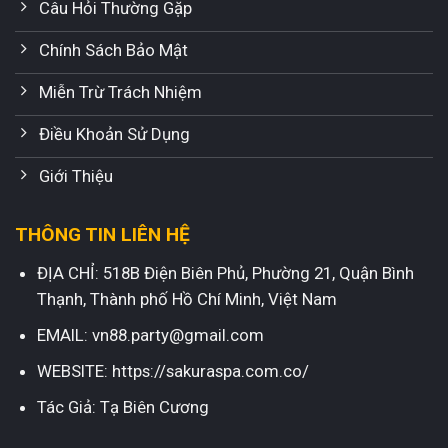
Câu Hỏi Thường Gặp
Chính Sách Bảo Mật
Miễn Trừ Trách Nhiệm
Điều Khoản Sử Dụng
Giới Thiệu
THÔNG TIN LIÊN HỆ
ĐỊA CHỈ: 518B Điện Biên Phủ, Phường 21, Quận Bình
Thạnh, Thành phố Hồ Chí Minh, Việt Nam
EMAIL:
vn88.party@gmail.com
WEBSITE:
https://sakuraspa.com.co/
Tác Giả:
Tạ Biên Cương