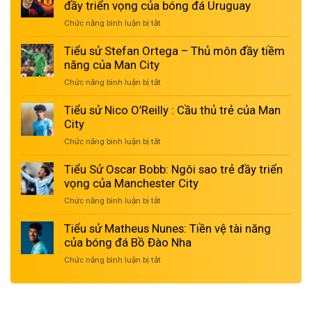
đầy triển vọng của bóng đá Uruguay
Chức năng bình luận bị tắt
ở
Tiểu
sử
Tiểu sử Stefan Ortega – Thủ môn đầy tiềm
Manuel
năng của Man City
Ugarte:
Chức năng bình luận bị tắt
ở
Tiền
Tiểu
vệ
sử
Tiểu sử Nico O’Reilly : Cầu thủ trẻ của Man
phòng
Stefan
City
ngự
Ortega
đầy
Chức năng bình luận bị tắt
ở
–
triển
Tiểu
Thủ
vọng
sử
Tiểu Sử Oscar Bobb: Ngôi sao trẻ đầy triển
môn
của
Nico
vọng của Manchester City
đầy
bóng
O’Reilly
tiềm
đá
Chức năng bình luận bị tắt
ở
:
năng
Uruguay
Tiểu
Cầu
của
Sử
Tiểu sử Matheus Nunes: Tiền vệ tài năng
thủ
Man
Oscar
của bóng đá Bồ Đào Nha
trẻ
City
Bobb:
của
Chức năng bình luận bị tắt
ở
Ngôi
Man
Tiểu
sao
City
sử
trẻ
Matheus
đầy
Nunes: