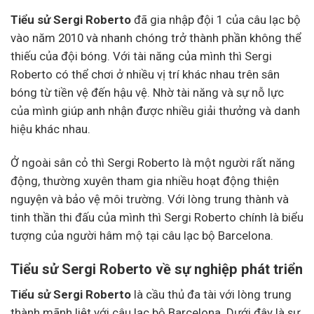
Tiểu sử Sergi Roberto
đã gia nhập đội 1 của câu lạc bộ
vào năm 2010 và nhanh chóng trở thành phần không thể
thiếu của đội bóng. Với tài năng của mình thì Sergi
Roberto có thể chơi ở nhiều vị trí khác nhau trên sân
bóng từ tiền vệ đến hậu vệ. Nhờ tài năng và sự nỗ lực
của mình giúp anh nhận được nhiều giải thưởng và danh
hiệu khác nhau.
Ở ngoài sân cỏ thì Sergi Roberto là một người rất năng
động, thường xuyên tham gia nhiều hoạt động thiện
nguyện và bảo vệ môi trường. Với lòng trung thành và
tinh thần thi đấu của mình thì Sergi Roberto chính là biểu
tượng của người hâm mộ tại câu lạc bộ Barcelona.
Tiểu sử Sergi Roberto về sự nghiệp phát triển
Tiểu sử Sergi Roberto
là cầu thủ đa tài với lòng trung
thành mãnh liệt với câu lạc bộ Barcelona. Dưới đây là sự