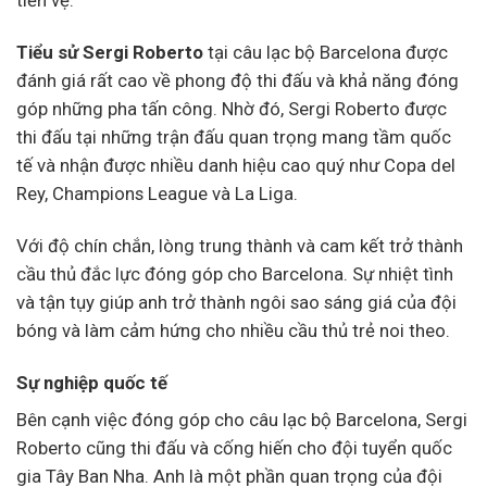
tiền vệ.
Tiểu sử Sergi Roberto
tại câu lạc bộ Barcelona được
đánh giá rất cao về phong độ thi đấu và khả năng đóng
góp những pha tấn công. Nhờ đó, Sergi Roberto được
thi đấu tại những trận đấu quan trọng mang tầm quốc
tế và nhận được nhiều danh hiệu cao quý như Copa del
Rey, Champions League và La Liga.
Với độ chín chắn, lòng trung thành và cam kết trở thành
cầu thủ đắc lực đóng góp cho Barcelona. Sự nhiệt tình
và tận tụy giúp anh trở thành ngôi sao sáng giá của đội
bóng và làm cảm hứng cho nhiều cầu thủ trẻ noi theo.
Sự nghiệp quốc tế
Bên cạnh việc đóng góp cho câu lạc bộ Barcelona, Sergi
Roberto cũng thi đấu và cống hiến cho đội tuyển quốc
gia Tây Ban Nha. Anh là một phần quan trọng của đội